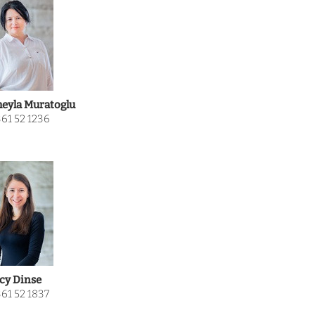
eyla Muratoglu
61 52 1236
cy Dinse
61 52 1837