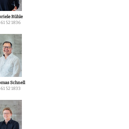
riele Rühle
61 52 1836
mas Schnell
61 52 1833