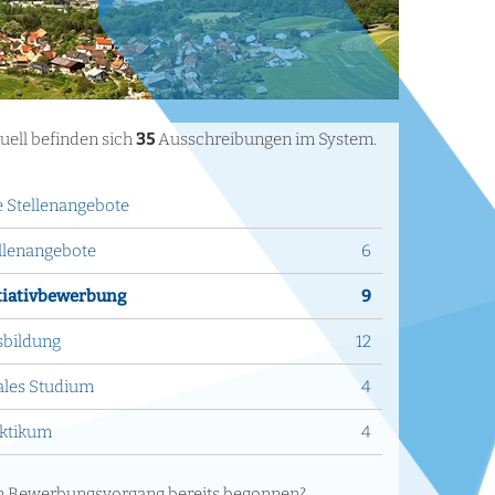
uell befinden sich
35
Ausschreibungen im System.
e Stellenangebote
llenangebote
6
tiativbewerbung
9
bildung
12
les Studium
4
ktikum
4
 Bewerbungsvorgang bereits begonnen?