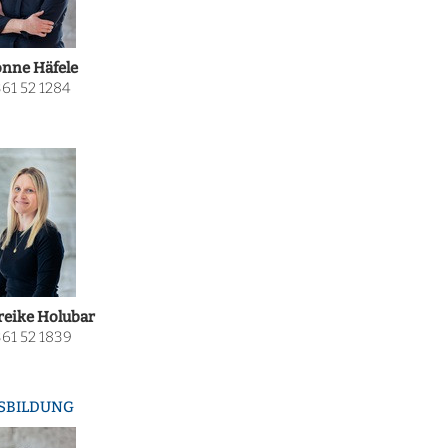
nne Häfele
61 52 1284
eike Holubar
61 52 1839
SBILDUNG