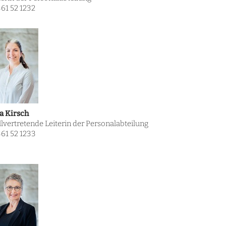
61 52 1232
a Kirsch
llvertretende Leiterin der Personalabteilung
61 52 1233