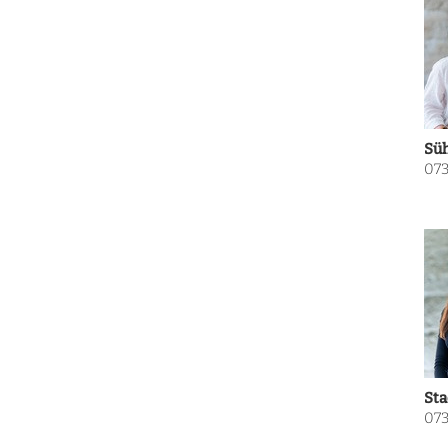
Süh
073
Sta
073