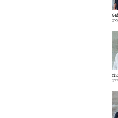
Gab
073
Tho
073