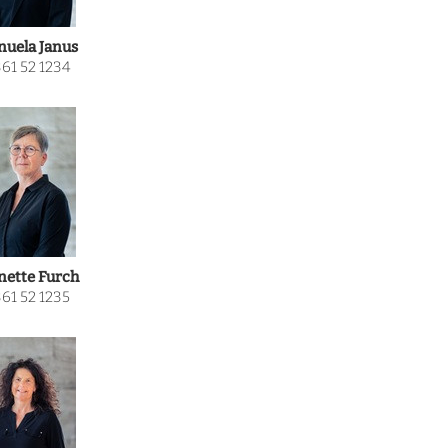
uela Janus
61 52 1234
ette Furch
61 52 1235