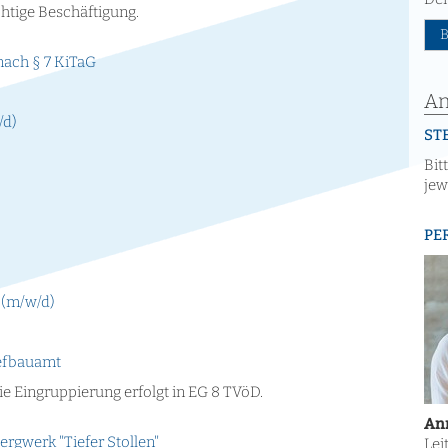
chtige Beschäftigung.
nach § 7 KiTaG
An
/d)
ST
Bit
jew
PE
 (m/w/d)
iefbauamt
 Die Eingruppierung erfolgt in EG 8 TVöD.
Ann
rgwerk "Tiefer Stollen"
Lei