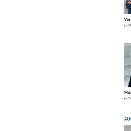
Yvo
073
Mar
073
AU