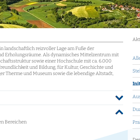
Akt
in landschaftlich reizvoller Lage am Fuße der
 und Erholungsräume. Als dynamisches Mittelzentrum mit
All
schaftsstruktur sowie einer Hochschule mit ca. 6.000
reundlichkeit und Bildung, für Kultur, Geschichte und
Ste
er Therme und Museum sowie die lebendige Altstadt,
Ini
Aus
Dua
den Bereichen
Pra
Den