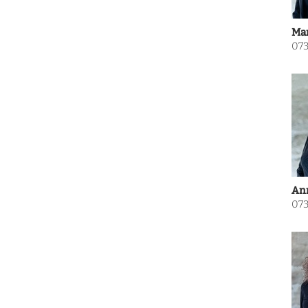
Man
073
Ann
073