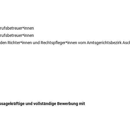
erufsbetreuer*innen
rufsbetreuer*innen
t den Richter*innen und Rechtspfleger*innen vom Amtsgerichtsbezirk As
ussagekräftige und vollständige Bewerbung mit