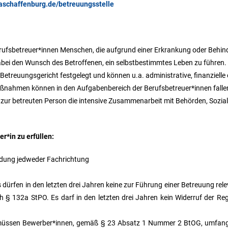
.aschaffenburg.de/betreuungsstelle
ufsbetreuer*innen Menschen, die aufgrund einer Erkrankung oder Behind
dabei den Wunsch des Betroffenen, ein selbstbestimmtes Leben zu führen.
 Betreuungsgericht festgelegt und können u.a. administrative, finanzielle
ßnahmen können in den Aufgabenbereich der Berufsbetreuer*innen falle
zur betreuten Person die intensive Zusammenarbeit mit Behörden, Sozial
r*in zu erfüllen:
ldung jedweder Fachrichtung
s dürfen in den letzten drei Jahren keine zur Führung einer Betreuung re
h § 132a StPO. Es darf in den letzten drei Jahren kein Widerruf der R
in müssen Bewerber*innen, gemäß § 23 Absatz 1 Nummer 2 BtOG, umfan