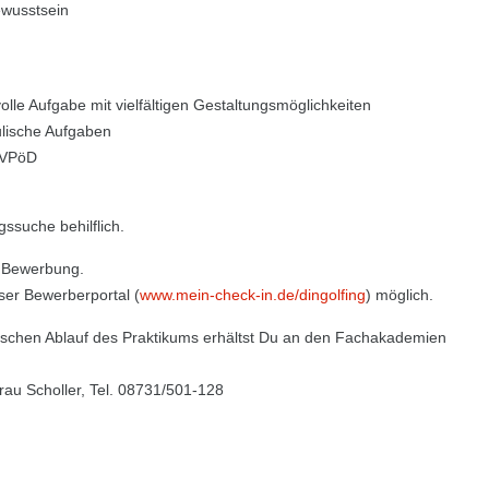
ewusstsein
lle Aufgabe mit vielfältigen Gestaltungsmöglichkeiten
ulische Aufgaben
 TVPöD
ssuche behilflich.
e Bewerbung.
ser Bewerberportal (
www.mein-check-in.de/dingolfing
) möglich.
schen Ablauf des Praktikums erhältst Du an den Fachakademien
au Scholler, Tel. 08731/501-128