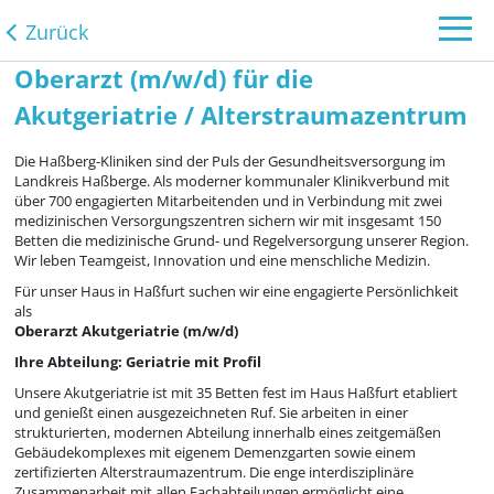
Zurück
Oberarzt (m/w/d) für die
Akutgeriatrie / Alterstraumazentrum
Die Haßberg-Kliniken sind der Puls der Gesundheitsversorgung im
Landkreis Haßberge. Als moderner kommunaler Klinikverbund mit
über 700 engagierten Mitarbeitenden und in Verbindung mit zwei
medizinischen Versorgungszentren sichern wir mit insgesamt 150
Betten die medizinische Grund- und Regelversorgung unserer Region.
Wir leben Teamgeist, Innovation und eine menschliche Medizin.
Für unser Haus in Haßfurt suchen wir eine engagierte Persönlichkeit
als
Oberarzt Akutgeriatrie (m/w/d)
Ihre Abteilung: Geriatrie mit Profil
Unsere Akutgeriatrie ist mit 35 Betten fest im Haus Haßfurt etabliert
und genießt einen ausgezeichneten Ruf. Sie arbeiten in einer
strukturierten, modernen Abteilung innerhalb eines zeitgemäßen
Gebäudekomplexes mit eigenem Demenzgarten sowie einem
zertifizierten Alterstraumazentrum. Die enge interdisziplinäre
Zusammenarbeit mit allen Fachabteilungen ermöglicht eine