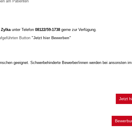
men am Patienten
 Zylka
unter Telefon
08122/59-1738
gerne zur Verfügung.
fgeführten Button
"Jetzt hier Bewerben"
Menschen geeignet. Schwerbehinderte Bewerber/innen werden bei ansonsten i
Jetzt 
Bewerbun