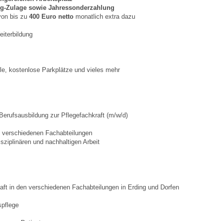
ng-Zulage sowie Jahressonderzahlung
 von bis zu
400 Euro
netto
monatlich extra dazu
eiterbildung
ile, kostenlose Parkplätze und vieles mehr
 Berufsausbildung zur Pflegefachkraft (m/w/d)
 verschiedenen Fachabteilungen
isziplinären und nachhaltigen Arbeit
aft in den verschiedenen Fachabteilungen in Erding und Dorfen
spflege