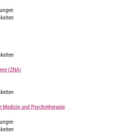
lungen
hkeiten
hkeiten
ahme (ZNA)
hkeiten
e Medizin und Psychotherapie
lungen
hkeiten