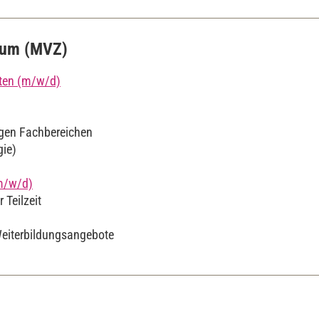
rum (MVZ)
lten (m/w/d)
tigen Fachbereichen
gie)
(m/w/d)
 Teilzeit
Weiterbildungsangebote