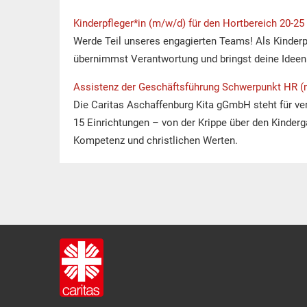
Kinderpfleger*in (m/w/d) für den Hortbereich 20-2
Werde Teil unseres engagierten Teams! Als Kinderpf
übernimmst Verantwortung und bringst deine Ideen 
Assistenz der Geschäftsführung Schwerpunkt HR (
Die Caritas Aschaffenburg Kita gGmbH steht für ve
15 Einrichtungen – von der Krippe über den Kinderg
Kompetenz und christlichen Werten.